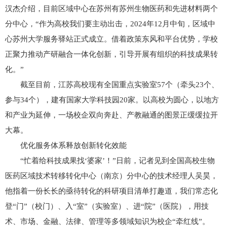
汉杰介绍，目前区域中心在苏州有苏州生物医药和先进材料两个
分中心，“作为高校我们要主动出击，2024年12月中旬，区域中
心苏州大学服务驿站正式成立。借着政策东风和平台优势，学校
正聚力推动产研融合一体化创新，引导开展有组织的科技成果转
化。”
截至目前，江苏高校现有全国重点实验室57个（牵头23个、
参与34个），建有国家大学科技园20家。以高校为圆心，以地方
和产业为延伸，一场校企双向奔赴、产教融通的图景正缓缓拉开
大幕。
优化服务体系释放创新转化效能
“忙着给科技成果找‘婆家’！”日前，记者见到全国高校生物
医药区域技术转移转化中心（南京）分中心的技术经理人吴昊，
他指着一份长长的亟待转化的科研项目清单打趣道，我们常态化
登“门”（校门）、入“室”（实验室）、进“院”（医院），用技
术、市场、金融、法律、管理等多领域知识为校企“牵红线”。