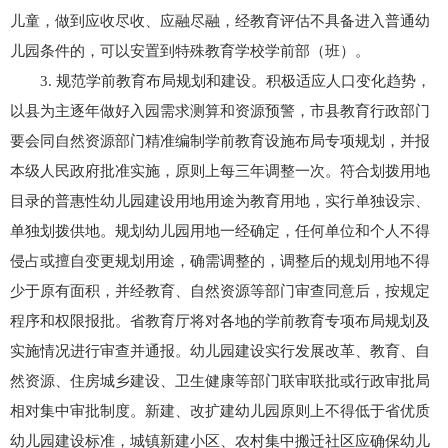
儿童，做到应收尽收、应融尽融，经教育评估不具备进入普通幼
儿园条件的，可以安置到特殊教育学校学前部（班）。
3. 规范学前教育布局规划和建设。积极适应人口变化趋势，
以县为主逐年做好入园需求测算和资源预警，市县教育行政部门
要会同自然资源部门精准编制学前教育设施布局专项规划，并报
本级人民政府批准实施，原则上每三年调整一次。符合划拨用地
目录的普惠性幼儿园建设用地用途为教育用地，实行单独设宗、
单独划拨供地。规划幼儿园用地一经确定，任何单位和个人不得
侵占或擅自变更规划用途，确需调整的，调整后的规划用地不得
少于原有面积，并经教育、自然资源等部门审查同意后，按规定
程序和权限报批。省教育厅将对各地的学前教育专项布局规划及
实施情况进行审查并通报。幼儿园建设实行发展改革、教育、自
然资源、住房城乡建设、卫生健康等部门联审联批或行政审批局
相对集中审批制度。新建、改扩建幼儿园原则上不得低于省优质
幼儿园建设标准，城镇新建小区、农村集中搬迁社区应确保幼儿