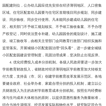
园配建到位，公办幼儿园应优先安排在经济薄弱地区、人口密集
区域。住宅区配套幼儿园要与住宅区首期项目同步规划、同步建
设、同步验收、同步交付使用。凡未能同步建成幼儿园的住宅
区，相关部门不予竣工规划核实、不予竣工验收备案、不予办理
产权登记，同时依法责令补建。幼儿园园舍的规划设计、施工建
设、竣工验收等，由相关主管部门会同教育行政部门组织实施和
监管落实。开展城镇小区配套园治理“回头看”，进一步健全城镇
小区配套园建设管理制度，巩固治理成果，坚决防止出现反弹。
4. 优化经费投入成本分担机制。各级人民政府要进一步加大
学前教育财政投入，省财政对经济薄弱地区学前教育加大转移支
付力度，支持县（市、区）创建学前教育改革发展示范区。各地
要健全政府、社会举办者、家庭合理分担的投入机制，建立以公
共财政投入为主的农村学前教育成本分担机制。按照生均经费标
准与生均成本大体相当的原则，以提供普惠性服务为衡量标准，
结合当地生源情况、经济发展实际和物价水平，研究制定符合当