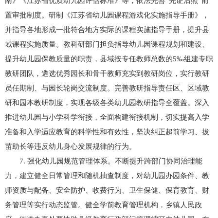
南》《江苏省优质幼儿园评估标准》等，依法完善“先证后照”前
置审批制度。研制《江苏省幼儿园课程游戏化实施指导手册》，
并指导各地形成一批符合地方实际的课程实施指导手册，提升县
域课程实施质量。教科研部门担负指导幼儿园课程规划和建设、
提升幼儿园保教质量的职责，县域按专任教师总数的5‰组建专职
教研团队，遴选优秀园长和骨干教师充实到教研岗位，实行教研
员任期制、与园长轮岗交流制度。完善教研指导责任区、区域教
研和园本教研制度，实现各级各类幼儿园教研指导全覆盖。深入
推进幼儿园与小学科学衔接，全面构建衔接机制，切实提高入学
准备和入学适应教育的科学性和有效性，坚决纠正超前学习、拔
苗助长等违反幼儿身心发展规律的行为。
7. 强化幼儿园规范管理体系。不断提升跨部门协同治理能
力，建立健全日常管理和随机抽查制度，对幼儿园办园条件、教
师资质与配备、安全防护、收费行为、卫生保健、保育教育、财
务管理等实行动态监管。健全学前教育管理机构，乡镇人民政