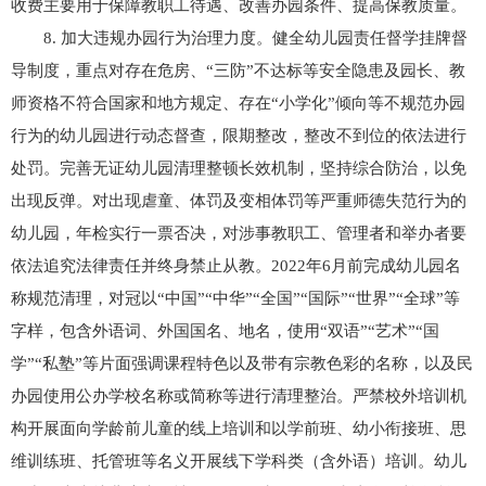
收费主要用于保障教职工待遇、改善办园条件、提高保教质量。
8. 加大违规办园行为治理力度。健全幼儿园责任督学挂牌督
导制度，重点对存在危房、“三防”不达标等安全隐患及园长、教
师资格不符合国家和地方规定、存在“小学化”倾向等不规范办园
行为的幼儿园进行动态督查，限期整改，整改不到位的依法进行
处罚。完善无证幼儿园清理整顿长效机制，坚持综合防治，以免
出现反弹。对出现虐童、体罚及变相体罚等严重师德失范行为的
幼儿园，年检实行一票否决，对涉事教职工、管理者和举办者要
依法追究法律责任并终身禁止从教。2022年6月前完成幼儿园名
称规范清理，对冠以“中国”“中华”“全国”“国际”“世界”“全球”等
字样，包含外语词、外国国名、地名，使用“双语”“艺术”“国
学”“私塾”等片面强调课程特色以及带有宗教色彩的名称，以及民
办园使用公办学校名称或简称等进行清理整治。严禁校外培训机
构开展面向学龄前儿童的线上培训和以学前班、幼小衔接班、思
维训练班、托管班等名义开展线下学科类（含外语）培训。幼儿