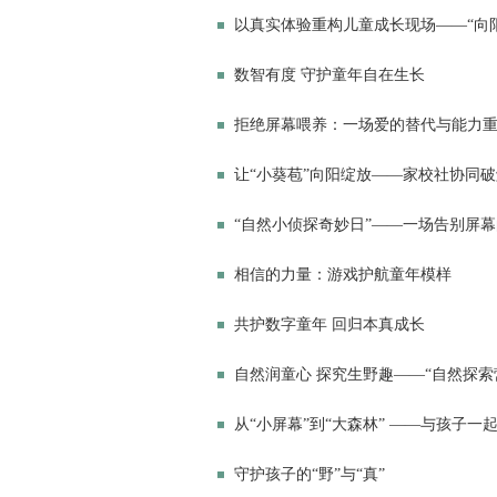
以真实体验重构儿童成长现场——“向阳
数智有度 守护童年自在生长
拒绝屏幕喂养：一场爱的替代与能力
让“小葵苞”向阳绽放——家校社协同
“自然小侦探奇妙日”——一场告别屏
相信的力量：游戏护航童年模样
共护数字童年 回归本真成长
自然润童心 探究生野趣——“自然探索
从“小屏幕”到“大森林” ——与孩子一
守护孩子的“野”与“真”