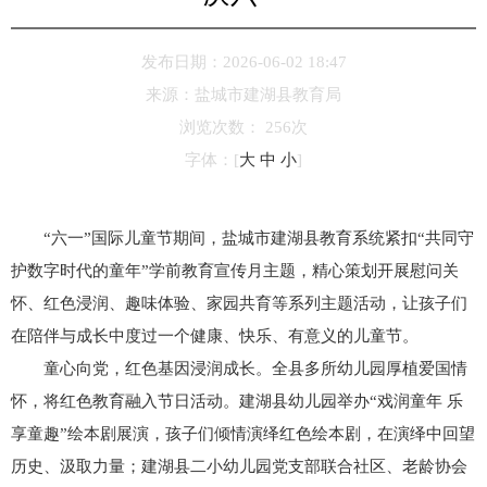
发布日期：2026-06-02 18:47
来源：
盐城市建湖县教育局
浏览次数：
256
次
字体：
[
大
中
小
]
“六一”国际儿童节期间，盐城市建湖县教育系统紧扣“共同守
护数字时代的童年”学前教育宣传月主题，精心策划开展慰问关
怀、红色浸润、趣味体验、家园共育等系列主题活动，让孩子们
在陪伴与成长中度过一个健康、快乐、有意义的儿童节。
童心向党，红色基因浸润成长。全县多所幼儿园厚植爱国情
怀，将红色教育融入节日活动。建湖县幼儿园举办“戏润童年 乐
享童趣”绘本剧展演，孩子们倾情演绎红色绘本剧，在演绎中回望
历史、汲取力量；建湖县二小幼儿园党支部联合社区、老龄协会