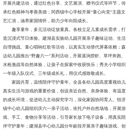
开展共建活动，通过红色分享、文艺展演、赠书仪式等环节，传
承红色精神与孝善美德；冈西镇中心学校开展“童心向党”主题文
艺汇演，涵养家国情怀，助力少年向阳成长。
趣享童年，多元活动绽放童真。各校立足儿童成长需求，打
造沉浸式节日体验。建湖县实验幼儿园开展亲子趣味运动、生活
自理挑战、童心唱响红歌等活动，以真实互动替代屏幕依赖；森
达幼儿园推出“野趣六一”系列活动，开展溪涧捞虾、草坪奔跑、
水枪激战等自然体验，让孩子在探索中收获快乐；秀夫小学组织
一年级入队仪式、三年级成长礼，用仪式感致敬成长。
家园共育，温情陪伴守护童年。全县各幼儿园高度重视幼儿
真实生活与游戏的重要价值，创设亲近自然、亲身体验、有温度
的成长环境，促进幼儿主动探究学习，深化家园协同育人。恒济
镇中心幼儿园组织庆六一亲子活动，依托户外自然场地，开展游
戏、手工、食物分享等活动，引导家长放下电子设备，用真实陪
伴守护童年；建湖县中心幼儿园分年龄段开展亲子趣味游戏、创