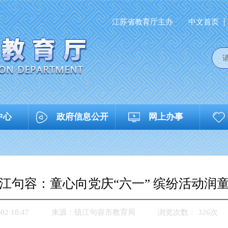
江苏省教育厅主办
中文首页
中心
政府信息公开
网上办事
江句容：童心向党庆“六一” 缤纷活动润
2 18:47
来源：
镇江句容市教育局
浏览次数：
326
次