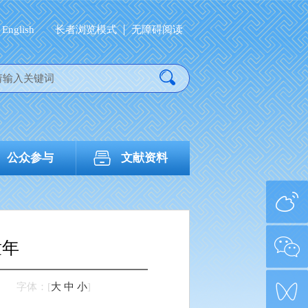
English
长者浏览模式
无障碍阅读
公众参与
文献资料
童年
字体：
[
大
中
小
]