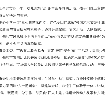
镇江句容市各小学、幼儿园精心组织丰富多彩的活动。孩子们跳出童趣
节日的快乐与美好。
中心小学开展“童心筑梦永向党，红色基因伴成长”校园艺术节暨社团
式教育与节日庆祝有机融合，通过升旗仪式、文艺汇演、入队仪式、
。句容市凤凰城小学的学生们以“童心向党绽芳华 筑梦未来共成长”
国、爱社会主义的真挚情感。
关工委、市教育局联合举办“‘五老’护苗 安全‘童’行”活动，提高
。句容市崇明幼儿园开展“玩转地域资源，挥洒艺术童趣”缤纷艺术梦
非遗巧思。宝华镇大学印象幼儿园组织亲子科学体验活动，幼儿与家
市崇明小学开展科学实验周，引导学生动手探究，在趣味实验中解锁
举办第四届“六一游园会”，融趣味游戏、非遗手工体验于一体，让幼
市集、玩游戏、做手作、品美食”四大主题，邀请全园幼儿及家长共同