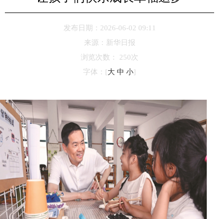
发布日期：2026-06-02 09:11
来源：
新华日报
浏览次数：
250
次
字体：
[
大
中
小
]