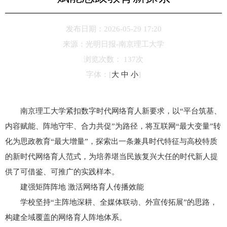
发布日期：2026-05-29 17:20
来源：
光明日报-南京理工大学
浏览次数：
137
次
字体：
[
大
中
小
]
南京理工大学紧扣数字时代网络育人新要求，以“平台筑基、
内容赋能、阵地守牢、合力共促”为路径，将互联网“最大变量”转
化为思政教育“最大增量”，探索出一条兼具时代特征与高校特质
的新时代网络育人范式，为培养堪当民族复兴大任的时代新人提
供了可借鉴、可推广的实践样本。
建强矩阵阵地 激活网络育人传播效能
学校坚持“主阵地深耕、全媒体联动、外宣传拓展”的思路，
构建全域覆盖的网络育人阵地体系。