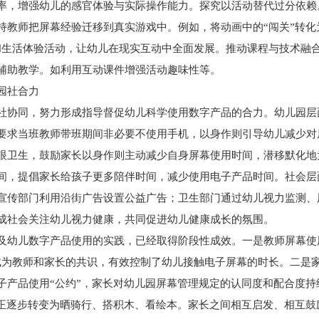
率，增强幼儿的感官体验与实际操作能力。探究以活动替代过分依赖
持教师把屏幕经验迁移到真实游戏中。例如，将动画中的“闯关”转化
和生活体验活动，让幼儿在现实互动中全面发展。推动课程与技术融
辅助教学。如利用互动课件增强活动趣味性等。
园社合力
社协同，努力形成指导督促幼儿科学使用数字产品的合力。幼儿园层
要求当班教师带班期间非必要不使用手机，以身作则引导幼儿减少对
眼卫生，鼓励家长以身作则主动减少自身屏幕使用时间，潜移默化地
间，提倡家长给孩子更多陪伴时间，减少使用电子产品时间。社会层
宣传部门利用沿街广告设置公益广告；卫生部门通过幼儿视力监测、
成社会关注幼儿视力健康，共同促进幼儿健康成长的氛围。
及幼儿数字产品使用的实践，已经取得阶段性成效。一是教师屏幕使
成为教师和家长的共识，有效控制了幼儿接触电子屏幕的时长。二是
子产品使用“公约”，家长对幼儿园屏幕管理规定的认同度和配合度持
片正逐步转变为晒骑行、搭积木、看绘本。家长之间相互启发、相互鼓