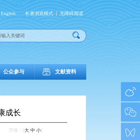
English
长者浏览模式
无障碍阅读
公众参与
文献资料
康成长
字体：
[
大
中
小
]