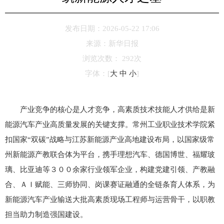
发布日期：2026-05-22 17:06
来源：
新华日报
浏览次数：
292
次
字体：
[
大
中
小
]
产业竞争的核心是人才竞争，高素质技术技能人才供给是新
能源汽车产业高质量发展的关键支撑。常州工业职业技术学院紧
扣国家“双碳”战略与江苏新能源产业高地建设布局，以国家级常
州新能源产教联合体为平台，携手理想汽车、德国博世、福耀玻
璃、比亚迪等３００余家行业领军企业，构建党建引领、产教融
合、ＡＩ赋能、三师协同、岗课赛证融通的全链条育人体系，为
新能源汽车产业输送大批高素质现场工程师与运营骨干，以职教
担当助力制造强国建设。