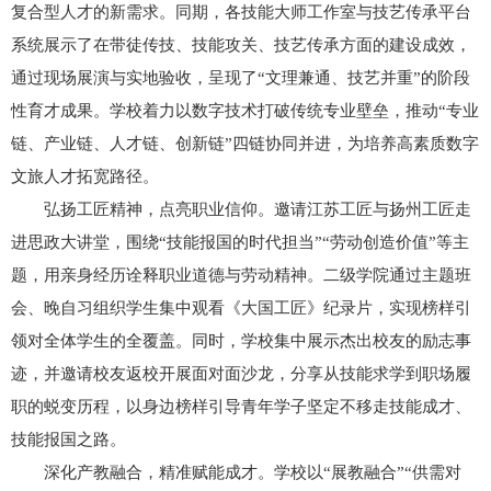
复合型人才的新需求。同期，各技能大师工作室与技艺传承平台
系统展示了在带徒传技、技能攻关、技艺传承方面的建设成效，
通过现场展演与实地验收，呈现了“文理兼通、技艺并重”的阶段
性育才成果。学校着力以数字技术打破传统专业壁垒，推动“专业
链、产业链、人才链、创新链”四链协同并进，为培养高素质数字
文旅人才拓宽路径。
弘扬工匠精神，点亮职业信仰。邀请江苏工匠与扬州工匠走
进思政大讲堂，围绕“技能报国的时代担当”“劳动创造价值”等主
题，用亲身经历诠释职业道德与劳动精神。二级学院通过主题班
会、晚自习组织学生集中观看《大国工匠》纪录片，实现榜样引
领对全体学生的全覆盖。同时，学校集中展示杰出校友的励志事
迹，并邀请校友返校开展面对面沙龙，分享从技能求学到职场履
职的蜕变历程，以身边榜样引导青年学子坚定不移走技能成才、
技能报国之路。
深化产教融合，精准赋能成才。学校以“展教融合”“供需对