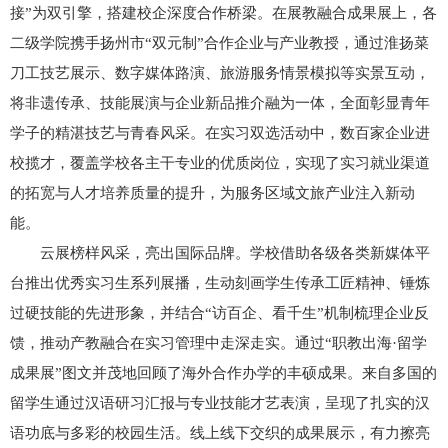
接”为双引擎，搭建校企深度合作桥梁。在展教融合成果展上，各
二级学院携手扬州市“双元制”合作企业与产业教授，通过淮扬菜
刀工技艺展示、数字媒体路演、旅游服务情景模拟等实景互动，
将非遗传承、技能展演与企业新品推介融为一体，全面彰显青年
学子的精湛技艺与青春风采。在实习双选活动中，数百家企业进
校揽才，覆盖学校各主干专业的优质岗位，实现了实习就业渠道
的拓宽与人才培养质量的提升，为服务区域文旅产业注入新动
能。
云展榜样风采，亮出国际品牌。学校借助各级各类新媒体平
台推出优秀实习生系列展播，生动刻画学生传承工匠精神、锤炼
过硬技能的先进形象，并结合“访百企、看千生”机制梳理企业反
馈，推动产教融合在实习管理中走深走实。通过“职教出海·留学
成果展”图文并茂地回顾了海外合作办学的丰硕成果。来自多国的
留学生通过汉语研习汇报与专业技能才艺表演，呈现了扎实的汉
语功底与多彩的校园生活。线上线下交织的成果展示，有力擦亮