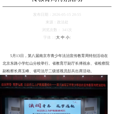
发布日期：2026-05-15 20:55
来源：
政法处
浏览次数：
341
次
字体：
[
大
中
小
]
5月13日，第八届南京市青少年法治宣传教育周特别活动在
北京东路小学红山分校举行。省教育厅副厅长傅祝余、省检察院
副检察长席玉峰、省司法厅二级巡视员彭兵出席活动。