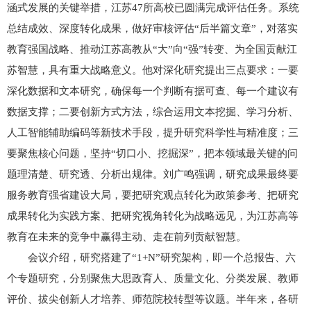
涵式发展的关键举措，江苏47所高校已圆满完成评估任务。系统
总结成效、深度转化成果，做好审核评估“后半篇文章”，对落实
教育强国战略、推动江苏高教从“大”向“强”转变、为全国贡献江
苏智慧，具有重大战略意义。他对深化研究提出三点要求：一要
深化数据和文本研究，确保每一个判断有据可查、每一个建议有
数据支撑；二要创新方式方法，综合运用文本挖掘、学习分析、
人工智能辅助编码等新技术手段，提升研究科学性与精准度；三
要聚焦核心问题，坚持“切口小、挖掘深”，把本领域最关键的问
题理清楚、研究透、分析出规律。刘广鸣强调，研究成果最终要
服务教育强省建设大局，要把研究观点转化为政策参考、把研究
成果转化为实践方案、把研究视角转化为战略远见，为江苏高等
教育在未来的竞争中赢得主动、走在前列贡献智慧。
会议介绍，研究搭建了“1+N”研究架构，即一个总报告、六
个专题研究，分别聚焦大思政育人、质量文化、分类发展、教师
评价、拔尖创新人才培养、师范院校转型等议题。半年来，各研