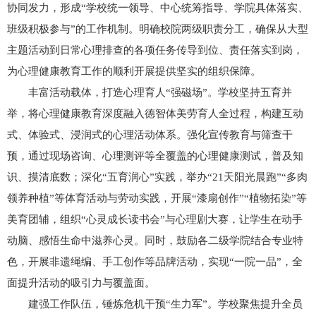
协同发力，形成“学校统一领导、中心统筹指导、学院具体落实、
班级积极参与”的工作机制。明确校院两级职责分工，确保从大型
主题活动到日常心理排查的各项任务传导到位、责任落实到岗，
为心理健康教育工作的顺利开展提供坚实的组织保障。
丰富活动载体，打造心理育人“强磁场”。学校坚持五育并
举，将心理健康教育深度融入德智体美劳育人全过程，构建互动
式、体验式、浸润式的心理活动体系。强化宣传教育与筛查干
预，通过现场咨询、心理测评等全覆盖的心理健康测试，普及知
识、摸清底数；深化“五育润心”实践，举办“21天阳光晨跑”“多肉
领养种植”等体育活动与劳动实践，开展“漆扇创作”“植物拓染”等
美育团辅，组织“心灵成长读书会”与心理剧大赛，让学生在动手
动脑、感悟生命中滋养心灵。同时，鼓励各二级学院结合专业特
色，开展非遗绳编、手工创作等品牌活动，实现“一院一品”，全
面提升活动的吸引力与覆盖面。
建强工作队伍，锤炼危机干预“生力军”。学校聚焦提升全员