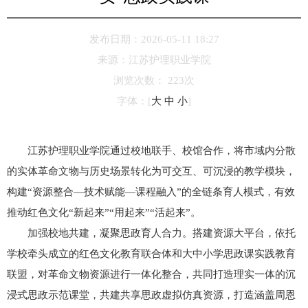
发布日期：2026-05-11 18:27
来源：
江苏护理职业学院
浏览次数：
223
次
字体：
[
大
中
小
]
江苏护理职业学院通过校地联手、校馆合作，将市域内分散
的实体革命文物与历史场景转化为可交互、可沉浸的教学模块，
构建“资源整合—技术赋能—课程融入”的全链条育人模式，有效
推动红色文化“新起来”“用起来”“活起来”。
加强校地共建，凝聚思政育人合力。搭建资源大平台，依托
学校牵头成立的红色文化教育联合体和大中小学思政课实践教育
联盟，对革命文物资源进行一体化整合，共同打造理实一体的沉
浸式思政示范课堂，共建共享思政虚拟仿真资源，打造涵盖周恩