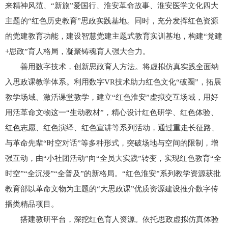
来精神风范、“新旅”爱国行、淮安革命故事、淮安医学文化四大
主题的“红色历史教育”思政实践基地。同时，充分发挥红色资源
的党建教育功能，建设智慧党建主题式教育实训基地，构建“党建
+思政”育人格局，凝聚铸魂育人强大合力。
善用数字技术，创新思政育人方法。将虚拟仿真实践全面纳
入思政课教学体系。利用数字VR技术助力红色文化“破圈”，拓展
教学场域、激活课堂教学，建立“红色淮安”虚拟交互场域，用好
用活革命文物这一“生动教材”，精心设计红色研学、红色体验、
红色志愿、红色演绎、红色宣讲等系列活动，通过重走长征路、
与革命先辈“时空对话”等多种形式，突破场地与空间的限制，增
强互动，由“小社团活动”向“全员大实践”转变，实现红色教育“全
时空”“全沉浸”“全普及”的新格局。“红色淮安”系列教学资源获批
教育部以革命文物为主题的“大思政课”优质资源建设推介数字传
播类精品项目。
搭建教研平台，深挖红色育人资源。依托思政虚拟仿真体验