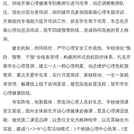
伍。持续开展心理健康专职教师引进与培养，动态调整教师队
伍。强化分层分类培训，组织辅导员参加国家级心理专题培训，
开展校内专项能力提升培训工作。抓实学生骨干培育，常态化开
展心理信息员培训，筑牢四级预警防线，形成协同高效的育人格
局。
健全机制，闭环防控，严守心理安全工作底线。学校强化“预
防、预警、干预”全链条管理，构建闭环式危机防控体系。扎实开
展学生心理普测，建立一人一档心理档案。动态维护心理危机预
警库、重点关爱学生库，实行月度摸排、家校联动、一生一策精
准管理。畅通线上线下咨询渠道，规范应急处置流程，筑牢学生
心理健康防线。
夯实阵地，创新载体，营造润心育人良好生态。学校做强课
堂主渠道，面向全体新生开设心理健康必修课，普及心理调适技
能。做优第二课堂品牌，以责任文化为精神纽带，以五育融合为
实践，建成“1+3+N”心育活动模式：1个校级心理中心统筹，3支