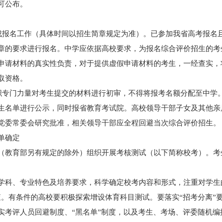
可公布。
完成报名工作（具体时间以招生简章规定为准）。已参加我省高考报名
章的要求进行报名。中学应依据高校要求，为报名综合评价招生的考
申请材料的真实性负责，对于提供虚假申请材料的考生，一经查实，
取资格。
组织专门力量对考生提交的材料进行初审，不得将报考名额分配至中学
生名单进行公示，同时报省教育考试院。高校领导干部子女及其他亲
党委常委会研究批准，相关领导干部应全程回避当次综合评价招生。
单确定
（教育部另有规定的除外）组织开展考核测试（以下简称校考）。考
学科、专业特色及培养要求，科学确定校考内容和形式，注重对学生
查。有条件的高校要积极探索增设体育科目测试。要落实“招考分离”
实考评人员回避制度、“黑名单”制度，以及考生、考场、评委随机编