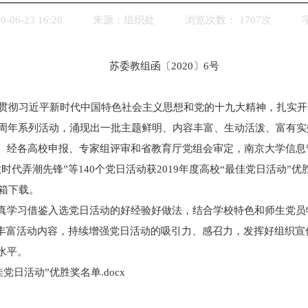
06-23 16:20
来源：
组织处
浏览次数：
1707
次
苏委教组函〔2020〕6号
学习贯彻习近平新时代中国特色社会主义思想和党的十九大精神，扎实开
0周年系列活动，涌现出一批主题鲜明、内容丰富、生动活泼、富有
。经各高校申报、专家组评审和省教育厅党组会审定，南京大学信息
时代弄潮先锋”等140个党日活动获2019年度高校“最佳党日活动”
m邮箱下载。
真学习借鉴入选党日活动的好经验好做法，结合学校特色和师生党员
、丰富活动内容，持续增强党日活动的吸引力、感召力，发挥好组织宣
水平。
佳党日活动”优胜奖名单.docx