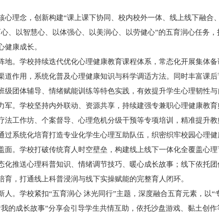
核心理念，创新构建“课上课下协同、校内校外一体、线上线下融合、
育心、以智慧心、以体强心、以美润心、以劳健心”的五育润心任务，
心健康成长。
阵地。学校持续迭代优化心理健康教育课程体系，常态化开展集体备
渠道作用，系统化普及心理健康知识与科学调适方法。同时丰富课后
班级团体辅导、情绪赋能训练等特色实践，有效提升学生心理韧性与
力军。学校坚持内外联动、资源共享，持续建强专兼职心理健康教育
疗法工作坊、个案督导、心理危机分级干预等专项培训，精准提升教
通过系统化培育打造专业化学生心理互助队伍，织密织牢校园心理健
盖面。学校打破传统育人时空壁垒，构建线上线下一体化全覆盖心理
态化推送心理科普知识、情绪调节技巧、暖心成长故事；线下依托团
培育，打通线上科普浸润与线下实操赋能的完整育人闭环。
人。学校紧扣“五育润心 沐光同行”主题，深度融合五育元素，以“
“我的成长故事”分享会引导学生共情互助，依托沙盘游戏、黏土创作