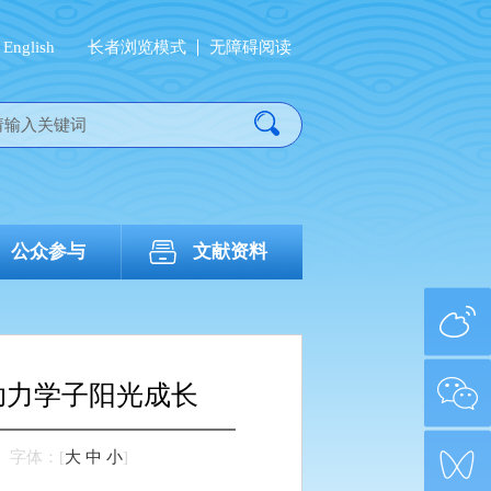
English
长者浏览模式
无障碍阅读
公众参与
文献资料
助力学子阳光成长
字体：
[
大
中
小
]