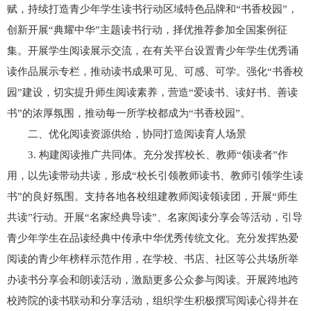
赋，持续打造青少年学生读书行动区域特色品牌和“书香校园”，
创新开展“典耀中华”主题读书行动，择优推荐参加全国案例征
集。开展学生阅读展示交流，在有关平台设置青少年学生优秀诵
读作品展示专栏，推动读书成果可见、可感、可学。强化“书香校
园”建设，切实提升师生阅读素养，营造“爱读书、读好书、善读
书”的浓厚氛围，推动每一所学校都成为“书香校园”。
二、优化阅读资源供给，协同打造阅读育人场景
3. 构建阅读推广共同体。充分发挥校长、教师“领读者”作
用，以先读带动共读，形成“校长引领教师读书、教师引领学生读
书”的良好氛围。支持各地各校组建教师阅读领读团，开展“师生
共读”行动。开展“名家经典导读”、名家阅读分享会等活动，引导
青少年学生在品读经典中传承中华优秀传统文化。充分发挥热爱
阅读的青少年榜样示范作用，在学校、书店、社区等公共场所举
办读书分享会和朗读活动，激励更多公众参与阅读。开展跨地跨
校跨院的读书联动和分享活动，组织学生积极撰写阅读心得并在