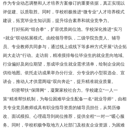
作为专业动态调整和人才培养方案修订的重要依据，真正实现以
评促建、以质取胜。同时，学校积极推进“微专业”人才培养模式
建设，拓宽毕业生知识面，提升综合素养和就业竞争力。
打好拓岗“组合拳”，扩容优质岗位池。学校深化推进“实习
+就业”联动拓展模式。由校领导带队，二级学院负责人、辅导
员、专业教师共同参与，通过线上或线下等多种方式开展“访企拓
岗大走访”行动。走访前，精准摸排每位毕业生的就业意向地域、
行业偏好及岗位期望，形成毕业生就业需求清单，绘制企业岗位
供给地图。依托走访成果举办分行业、分专业的小型双选会、宣
讲会，推动人才供需两端“双向奔赴”，提升精准就业质量。
织密帮扶“保障网”，凝聚家校社合力。学校建立“一人一
策”精准帮扶机制，为每位困难毕业生配备一名“就业导师”，由相
关专业党员教师或具有职业指导资质的辅导员担任，从简历修
改、面试模拟、心理疏导到岗位推荐，提供全程“一对一”暖心服
务。同时，学校积极争取地方人社部门及校友企业资源，为困难