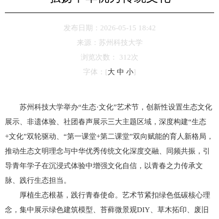
发布日期：2026-05-15 18:42
来源：
苏州科技大学
浏览次数：
312
次
字体：
[
大
中
小
]
苏州科技大学举办“生态·文化”艺术节，创新性设置生态文化
展示、
非遗体验、社团春声展示三大主题区域，深度构建“生态
+文化”双轮驱动、“第一课堂+第二课堂”双向赋能的育人新格局，
推动生态文明理念与中华优秀传统文化深度交融、同频共振，引
导青年学子在沉浸式体验中增强文化自信，以青春之力传承文
脉、践行生态担当。
厚植生态根基，践行青春使命。艺术节紧扣绿色低碳核心理
念，集中展示绿色建筑模型、苔藓微景观DIY、草木拓印、废旧