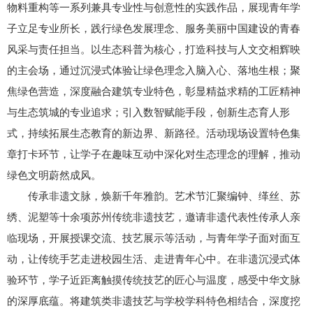
物料重构等一系列兼具专业性与创意性的实践作品，展现青年学
子立足专业所长，践行绿色发展理念、服务美丽中国建设的青春
风采与责任担当。以生态科普为核心，打造科技与人文交相辉映
的主会场，通过沉浸式体验让绿色理念入脑入心、落地生根；聚
焦绿色营造，深度融合建筑专业特色，彰显精益求精的工匠精神
与生态筑城的专业追求；引入数智赋能手段，创新生态育人形
式，持续拓展生态教育的新边界、新路径。活动现场设置特色集
章打卡环节，让学子在趣味互动中深化对生态理念的理解，推动
绿色文明蔚然成风。
传承非遗文脉，焕新千年雅韵。艺术节汇聚编钟、缂丝、苏
绣、泥塑等十余项苏州传统非遗技艺，邀请非遗代表性传承人亲
临现场，开展授课交流、技艺展示等活动，与青年学子面对面互
动，让传统手艺走进校园生活、走进青年心中。在非遗沉浸式体
验环节，学子近距离触摸传统技艺的匠心与温度，感受中华文脉
的深厚底蕴。将建筑类非遗技艺与学校学科特色相结合，深度挖