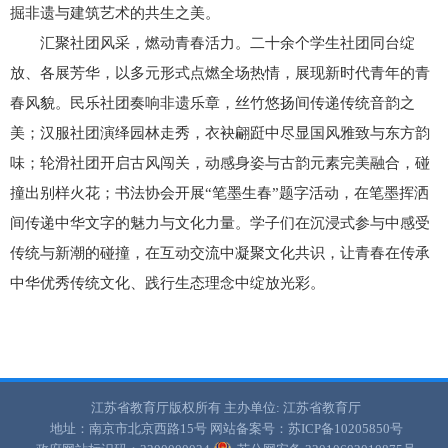
掘非遗与建筑艺术的共生之美。
汇聚社团风采，燃动青春活力。二十余个学生社团同台绽
放、各展芳华，以多元形式点燃全场热情，展现新时代青年的青
春风貌。民乐社团奏响非遗乐章，丝竹悠扬间传递传统音韵之
美；汉服社团演绎园林走秀，衣袂翩跹中尽显国风雅致与东方韵
味；轮滑社团开启古风闯关，动感身姿与古韵元素完美融合，碰
撞出别样火花；书法协会开展“笔墨生春”题字活动，在笔墨挥洒
间传递中华文字的魅力与文化力量。学子们在沉浸式参与中感受
传统与新潮的碰撞，在互动交流中凝聚文化共识，让青春在传承
中华优秀传统文化、践行生态理念中绽放光彩。
江苏省教育厅版权所有
主办单位: 江苏省教育厅
地址：南京市北京西路15号
网站备案号：苏ICP备10205850号