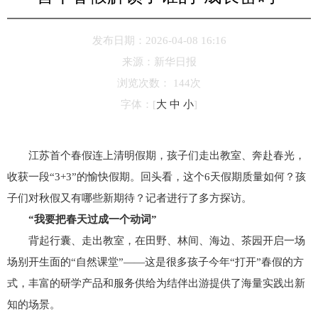
发布日期：2026-04-08 16:16
来源：
新华日报
浏览次数：
144
次
字体：
[
大
中
小
]
江苏首个春假连上清明假期，孩子们走出教室、奔赴春光，
收获一段“3+3”的愉快假期。回头看，这个6天假期质量如何？孩
子们对秋假又有哪些新期待？记者进行了多方探访。
“我要把春天过成一个动词”
背起行囊、走出教室，在田野、林间、海边、茶园开启一场
场别开生面的“自然课堂”——这是很多孩子今年“打开”春假的方
式，丰富的研学产品和服务供给为结伴出游提供了海量实践出新
知的场景。