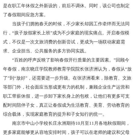
是在职工年休假之外新设的，前后不调休。同时，该公司也制定
了春假期间应急方案。
当孩子们拥抱春天的时候，不少家长却因工作牵绊而无法同
行，“孩子放假家长上班”成为不少家庭的现实痛点。开启春假模
式，不仅是一次文旅消费的创新尝试，更成为一场联动家庭需
求、企业担当、公共服务的多方协同实践。
“百姓的呼声反映了影响春假开行质量的主要因素。”回顾今
年春假，南京晓庄学院教师教育学院院长张济洲认为，春假从“放
了”到“放好”，还需要进一步升级。在张济洲看来，除教育、文旅
等部门外，社会面应当形成更有力的机制，兼顾企业生产运营和
职工带薪休假，进一步卸下家长身上的包袱，让他们有更多可支
配时间陪伴子女，真正让春假成为生活教育、美育、劳动教育的
综合载体，实现家庭教育的提升和子女知行的统一。
南京市中山小学校长庄永洲期待10月至11月各地秋假期间，
更多家庭能够更从容地安排时间，孩子可以在老师的建议和父母