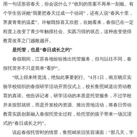
用一句话形容春天，你会说什么？”收到的答案不再单一刻板。有
个学生告诉她“我要把春天过成一个动词”，还有人说“春风十里，
荠麦青青的温柔”。许敏既惊喜又欣慰，在她看来，春假已在一定
程度上改变了青少年触摸社会、实践习得的状态，这种改变使得
教育改革之门越敞越开。
是托管，也是“春日成长之约”
春假期间，江苏各地纷纷推出托管服务，但与以往不同，春
假托管并不只是简单“看护”。
“纸上得来终觉浅，绝知此事要躬行。”4月1日，南京晓庄实
验学校组织的春假研学活动开营仪式上，校长鲁照斌道出劳动教
育的真谛。他告诉记者，研学活动的本质是托管服务，不过学校
并未按部就班，而是开发校内资源、推出营地活动，将春日劳动
教育实践创新融入春假托管全过程，给托管的孩子带来一场沉浸
式的“春日成长之约”。
说起春假托管时的情景，鲁照斌依旧笑容满面：“那几天，学