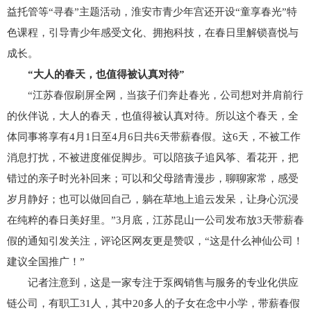
益托管等“寻春”主题活动，淮安市青少年宫还开设“童享春光”特
色课程，引导青少年感受文化、拥抱科技，在春日里解锁喜悦与
成长。
“大人的春天，也值得被认真对待”
“江苏春假刷屏全网，当孩子们奔赴春光，公司想对并肩前行
的伙伴说，大人的春天，也值得被认真对待。所以这个春天，全
体同事将享有4月1日至4月6日共6天带薪春假。这6天，不被工作
消息打扰，不被进度催促脚步。可以陪孩子追风筝、看花开，把
错过的亲子时光补回来；可以和父母踏青漫步，聊聊家常，感受
岁月静好；也可以做回自己，躺在草地上追云发呆，让身心沉浸
在纯粹的春日美好里。”3月底，江苏昆山一公司发布放3天带薪春
假的通知引发关注，评论区网友更是赞叹，“这是什么神仙公司！
建议全国推广！”
记者注意到，这是一家专注于泵阀销售与服务的专业化供应
链公司，有职工31人，其中20多人的子女在念中小学，带薪春假