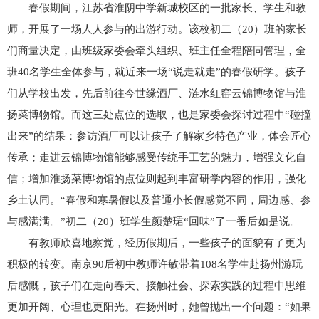
春假期间，江苏省淮阴中学新城校区的一批家长、学生和教
师，开展了一场人人参与的出游行动。该校初二（20）班的家长
们商量决定，由班级家委会牵头组织、班主任全程陪同管理，全
班40名学生全体参与，就近来一场“说走就走”的春假研学。孩子
们从学校出发，先后前往今世缘酒厂、涟水红窑云锦博物馆与淮
扬菜博物馆。而这三处点位的选取，也是家委会探讨过程中“碰撞
出来”的结果：参访酒厂可以让孩子了解家乡特色产业，体会匠心
传承；走进云锦博物馆能够感受传统手工艺的魅力，增强文化自
信；增加淮扬菜博物馆的点位则起到丰富研学内容的作用，强化
乡土认同。“春假和寒暑假以及普通小长假感觉不同，周边感、参
与感满满。”初二（20）班学生颜楚珺“回味”了一番后如是说。
有教师欣喜地察觉，经历假期后，一些孩子的面貌有了更为
积极的转变。南京90后初中教师许敏带着108名学生赴扬州游玩
后感慨，孩子们在走向春天、接触社会、探索实践的过程中思维
更加开阔、心理也更阳光。在扬州时，她曾抛出一个问题：“如果