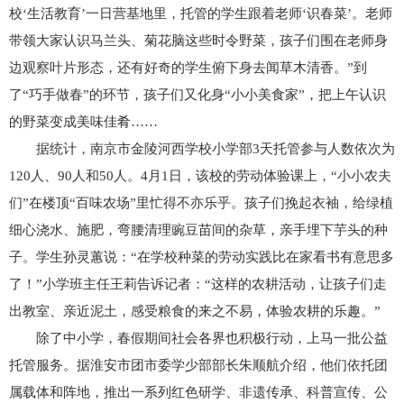
校‘生活教育’一日营基地里，托管的学生跟着老师‘识春菜’。老师
带领大家认识马兰头、菊花脑这些时令野菜，孩子们围在老师身
边观察叶片形态，还有好奇的学生俯下身去闻草木清香。”到
了“巧手做春”的环节，孩子们又化身“小小美食家”，把上午认识
的野菜变成美味佳肴……
据统计，南京市金陵河西学校小学部3天托管参与人数依次为
120人、90人和50人。4月1日，该校的劳动体验课上，“小小农夫
们”在楼顶“百味农场”里忙得不亦乐乎。孩子们挽起衣袖，给绿植
细心浇水、施肥，弯腰清理豌豆苗间的杂草，亲手埋下芋头的种
子。学生孙灵蕙说：“在学校种菜的劳动实践比在家看书有意思多
了！”小学班主任王莉告诉记者：“这样的农耕活动，让孩子们走
出教室、亲近泥土，感受粮食的来之不易，体验农耕的乐趣。”
除了中小学，春假期间社会各界也积极行动，上马一批公益
托管服务。据淮安市团市委学少部部长朱顺航介绍，他们依托团
属载体和阵地，推出一系列红色研学、非遗传承、科普宣传、公