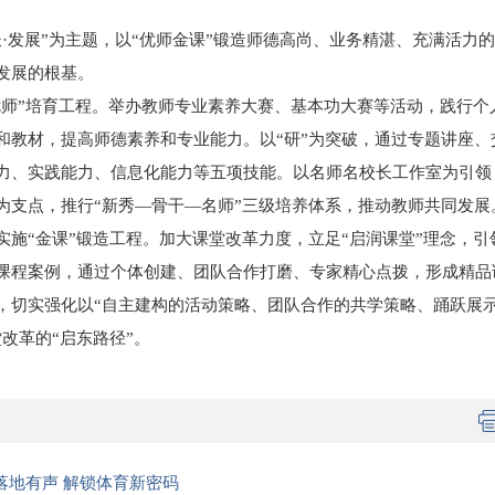
长·发展”为主题，以“优师金课”锻造师德高尚、业务精湛、充满活力
发展的根基。
“优师”培育工程。举办教师专业素养大赛、基本功大赛等活动，践行
和教材，提高师德素养和专业能力。以“研”为突破，通过专题讲座、
力、实践能力、信息化能力等五项技能。以名师名校长工作室为引领
为支点，推行“新秀—骨干—名师”三级培养体系，推动教师共同发展
实施“金课”锻造工程。加大课堂改革力度，立足“启润课堂”理念，
课程案例，通过个体创建、团队合作打磨、专家精心点拨，形成精品
，切实强化以“自主建构的活动策略、团队合作的共学策略、踊跃展示
改革的“启东路径”。
”落地有声 解锁体育新密码