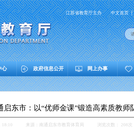
江苏省教育厅主办
中文首页
中心
政府信息公开
网上办事
通启东市：以“优师金课”锻造高素质教师
18:10
来源：
南通启东市教育体育局
浏览次数：
208
次